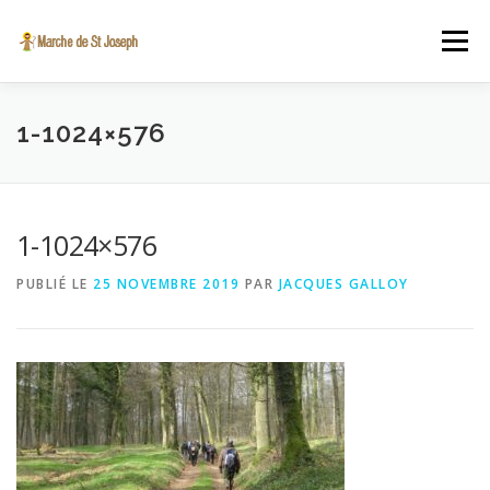
Aller au contenu
Menu
A PROPOS
INSCRIPTION EN LIGNE
VIDÉO
1-1024×576
ST JOSEPH
ACTUALITÉS
CONTACT
1-1024×576
PUBLIÉ LE
25 NOVEMBRE 2019
PAR
JACQUES GALLOY
SINT-JOZEFSTOCHT.BE