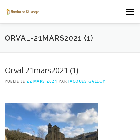
Aller au contenu
Menu
A PROPOS
INSCRIPTION EN LIGNE
VIDÉO
ORVAL-21MARS2021 (1)
ST JOSEPH
ACTUALITÉS
CONTACT
Orval-21mars2021 (1)
PUBLIÉ LE
22 MARS 2021
PAR
JACQUES GALLOY
SINT-JOZEFSTOCHT.BE