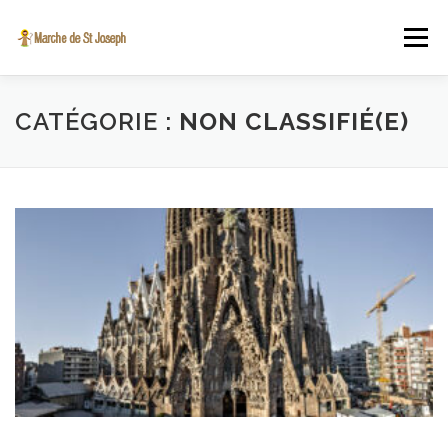
Aller au contenu
Menu
A PROPOS
INSCRIPTION EN LIGNE
VIDÉO
CATÉGORIE :
NON CLASSIFIÉ(E)
ST JOSEPH
ACTUALITÉS
CONTACT
SINT-JOZEFSTOCHT.BE