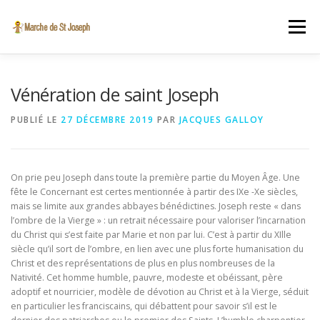
Aller au contenu
Menu
A PROPOS
INSCRIPTION EN LIGNE
VIDÉO
Vénération de saint Joseph
PUBLIÉ LE
27 DÉCEMBRE 2019
PAR
JACQUES GALLOY
ST JOSEPH
ACTUALITÉS
CONTACT
On prie peu Joseph dans toute la première partie du Moyen Âge. Une
SINT-JOZEFSTOCHT.BE
fête le Concernant est certes mentionnée à partir des IXe -Xe siècles,
mais se limite aux grandes abbayes bénédictines. Joseph reste « dans
l’ombre de la Vierge » : un retrait nécessaire pour valoriser l’incarnation
du Christ qui s’est faite par Marie et non par lui. C’est à partir du XIlle
siècle qu’il sort de l’ombre, en lien avec une plus forte humanisation du
Christ et des représentations de plus en plus nombreuses de la
Nativité. Cet homme humble, pauvre, modeste et obéissant, père
adoptif et nourricier, modèle de dévotion au Christ et à la Vierge, séduit
en particulier les franciscains, qui débattent pour savoir s’il est le