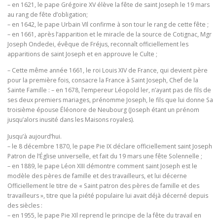
– en 1621, le pape Grégoire XV élève la fête de saint Joseph le 19 mars
au rang de fête d’obligation;
– en 1642, le pape Urbain VIl confirme à son tour le rang de cette fête ;
– en 1661, après l’apparition et le miracle de la source de Cotignac, Mgr
Joseph Ondedei, évêque de Fréjus, reconnaît officiellement les
apparitions de saint Joseph et en approuve le Culte ;
– Cette même année 1661, le roi Louis XIV de France, qui devient père
pour la première fois, consacre la France à Saint Joseph, Chef de la
Sainte Famille : – en 1678, l’empereur Léopold ler, n’ayant pas de fils de
ses deux premiers mariages, prénomme Joseph, le fils que lui donne Sa
troisième épouse Éléonore de Neubourg (Joseph étant un prénom
jusqu’alors inusité dans les Maisons royales).
Jusqu’à aujourd’hui.
– le 8 décembre 1870, le pape Pie IX déclare officiellement saint Joseph
Patron de l’Église universelle, et fait du 19 mars une fête Solennelle ;
– en 1889, le pape Léon XIII démontre comment saint Joseph est le
modèle des pères de famille et des travailleurs, et lui décerne
Officiellement le titre de « Saint patron des pères de famille et des
travailleurs », titre que la piété populaire lui avait déjà décerné depuis
des siècles :
– en 1955, le pape Pie XIl reprend le principe de la fête du travail en