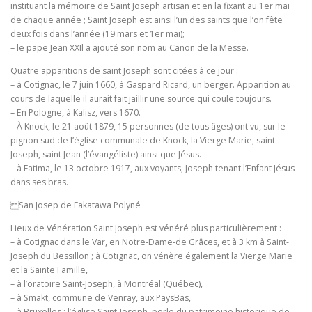
instituant la mémoire de Saint Joseph artisan et en la fixant au 1er mai
de chaque année ; Saint Joseph est ainsi l’un des saints que l’on fête
deux fois dans l’année (19 mars et 1er mai);
– le pape Jean XXIl a ajouté son nom au Canon de la Messe.
Quatre apparitions de saint Joseph sont citées à ce jour :
– à Cotignac, le 7 juin 1660, à Gaspard Ricard, un berger. Apparition au
cours de laquelle il aurait fait jaillir une source qui coule toujours.
– En Pologne, à Kalisz, vers 1670.
– À Knock, le 21 août 1879, 15 personnes (de tous âges) ont vu, sur le
pignon sud de l’église communale de Knock, la Vierge Marie, saint
Joseph, saint Jean (l’évangéliste) ainsi que Jésus.
– à Fatima, le 13 octobre 1917, aux voyants, Joseph tenant l’Enfant Jésus
dans ses bras.
San Josep de Fakatawa Polyné
Lieux de Vénération Saint Joseph est vénéré plus particulièrement :
– à Cotignac dans le Var, en Notre-Dame-de Grâces, et à 3 km à Saint-
Joseph du Bessillon ; à Cotignac, on vénère également la Vierge Marie
et la Sainte Famille,
– à l’oratoire Saint-Joseph, à Montréal (Québec),
– à Smakt, commune de Venray, aux PaysBas,
– à Bruxelles : l’église Saint-Joseph, perle du patrimoine historique de