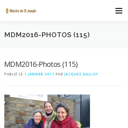
Aller au contenu
Menu
A PROPOS
INSCRIPTION EN LIGNE
VIDÉO
MDM2016-PHOTOS (115)
ST JOSEPH
ACTUALITÉS
CONTACT
MDM2016-Photos (115)
PUBLIÉ LE
1 JANVIER 2017
PAR
JACQUES GALLOY
SINT-JOZEFSTOCHT.BE