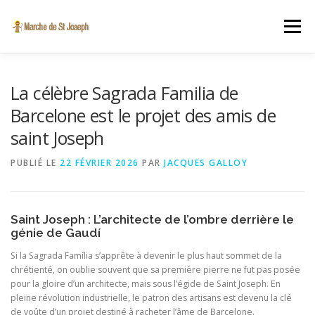
Aller au contenu
Menu
A PROPOS
INSCRIPTION EN LIGNE
VIDÉO
La célèbre Sagrada Familia de
Barcelone est le projet des amis de
saint Joseph
ST JOSEPH
ACTUALITÉS
CONTACT
PUBLIÉ LE
22 FÉVRIER 2026
PAR
JACQUES GALLOY
SINT-JOZEFSTOCHT.BE
Saint Joseph : L’architecte de l’ombre derrière le
génie de Gaudí
Si la Sagrada Família s’apprête à devenir le plus haut sommet de la
chrétienté, on oublie souvent que sa première pierre ne fut pas posée
pour la gloire d’un architecte, mais sous l’égide de Saint Joseph. En
pleine révolution industrielle, le patron des artisans est devenu la clé
de voûte d’un projet destiné à racheter l’âme de Barcelone.