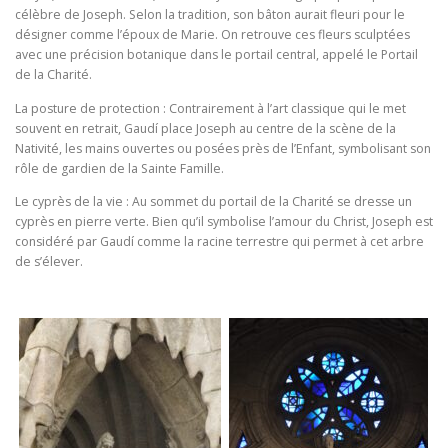
célèbre de Joseph. Selon la tradition, son bâton aurait fleuri pour le
désigner comme l’époux de Marie. On retrouve ces fleurs sculptées
avec une précision botanique dans le portail central, appelé le Portail
de la Charité.
La posture de protection : Contrairement à l’art classique qui le met
souvent en retrait, Gaudí place Joseph au centre de la scène de la
Nativité, les mains ouvertes ou posées près de l’Enfant, symbolisant son
rôle de gardien de la Sainte Famille.
Le cyprès de la vie : Au sommet du portail de la Charité se dresse un
cyprès en pierre verte. Bien qu’il symbolise l’amour du Christ, Joseph est
considéré par Gaudí comme la racine terrestre qui permet à cet arbre
de s’élever.