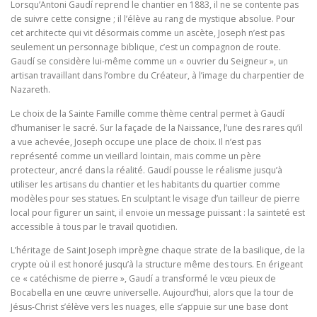
Lorsqu’Antoni Gaudí reprend le chantier en 1883, il ne se contente pas
de suivre cette consigne ; il l’élève au rang de mystique absolue. Pour
cet architecte qui vit désormais comme un ascète, Joseph n’est pas
seulement un personnage biblique, c’est un compagnon de route.
Gaudí se considère lui-même comme un « ouvrier du Seigneur », un
artisan travaillant dans l’ombre du Créateur, à l’image du charpentier de
Nazareth.
Le choix de la Sainte Famille comme thème central permet à Gaudí
d’humaniser le sacré. Sur la façade de la Naissance, l’une des rares qu’il
a vue achevée, Joseph occupe une place de choix. Il n’est pas
représenté comme un vieillard lointain, mais comme un père
protecteur, ancré dans la réalité. Gaudí pousse le réalisme jusqu’à
utiliser les artisans du chantier et les habitants du quartier comme
modèles pour ses statues. En sculptant le visage d’un tailleur de pierre
local pour figurer un saint, il envoie un message puissant : la sainteté est
accessible à tous par le travail quotidien.
L’héritage de Saint Joseph imprègne chaque strate de la basilique, de la
crypte où il est honoré jusqu’à la structure même des tours. En érigeant
ce « catéchisme de pierre », Gaudí a transformé le vœu pieux de
Bocabella en une œuvre universelle. Aujourd’hui, alors que la tour de
Jésus-Christ s’élève vers les nuages, elle s’appuie sur une base dont